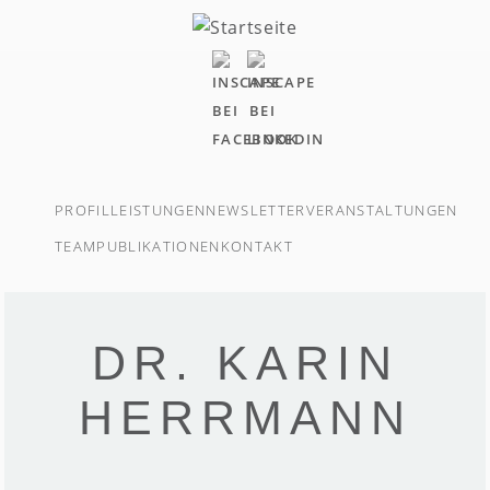
Direkt
zum
Inhalt
PROFIL
LEISTUNGEN
NEWSLETTER
VERANSTALTUNGEN
TEAM
PUBLIKATIONEN
KONTAKT
DR. KARIN
HERRMANN